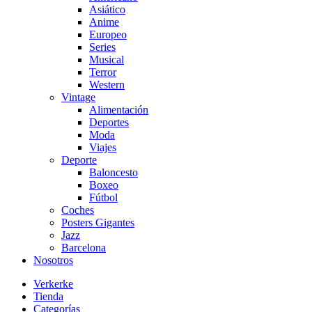
Asiático
Anime
Europeo
Series
Musical
Terror
Western
Vintage
Alimentación
Deportes
Moda
Viajes
Deporte
Baloncesto
Boxeo
Fútbol
Coches
Posters Gigantes
Jazz
Barcelona
Nosotros
Verkerke
Tienda
Categorías