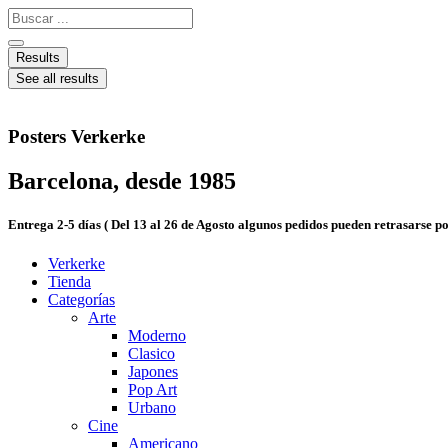
Ir
Search
al
...
contenido
Results
See all results
Posters Verkerke
Barcelona, desde 1985
Entrega 2-5 días ( Del 13 al 26 de Agosto algunos pedidos pueden retrasarse 
Verkerke
Tienda
Categorías
Arte
Moderno
Clasico
Japones
Pop Art
Urbano
Cine
Americano