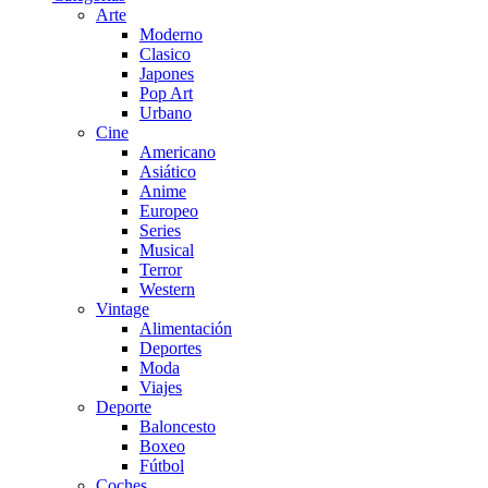
Arte
Moderno
Clasico
Japones
Pop Art
Urbano
Cine
Americano
Asiático
Anime
Europeo
Series
Musical
Terror
Western
Vintage
Alimentación
Deportes
Moda
Viajes
Deporte
Baloncesto
Boxeo
Fútbol
Coches