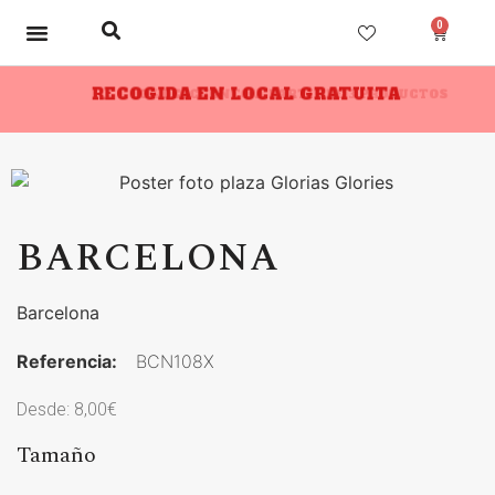
0
RECOGIDA EN LOCAL GRATUITA
10% DESCUENTO A PARTIR DE 3 PRODUCTOS
BARCELONA
Barcelona
Referencia:
BCN108X
Desde:
8,00
€
Tamaño