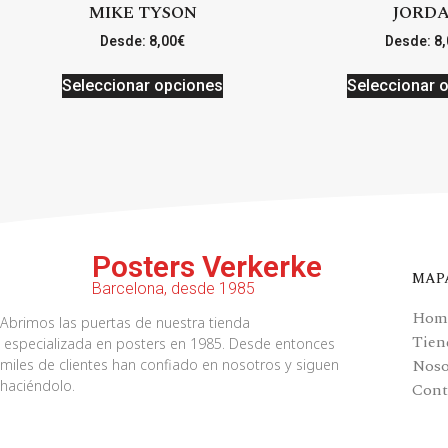
MIKE TYSON
JORD
Desde:
8,00
€
Desde:
8,
Seleccionar opciones
Seleccionar 
Posters Verkerke
MAP
Barcelona, desde 1985
Hom
Abrimos las puertas de nuestra tienda
Tien
especializada en posters en 1985. Desde entonces
Noso
miles de clientes han confiado en nosotros y siguen
haciéndolo.
Cont