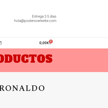
Entrega 2-5 días
hola@postersverkerke.com
0
0,00
€
RODUCTOS
 RONALDO