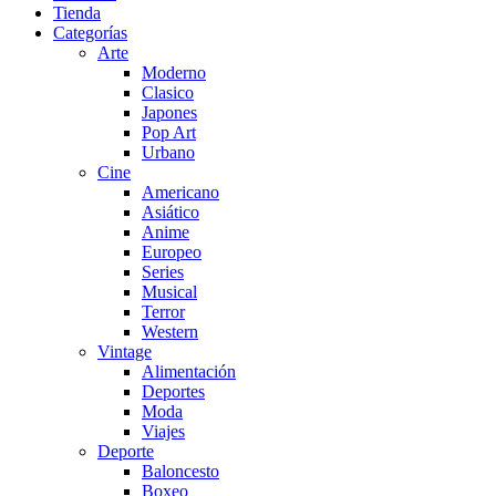
Tienda
Categorías
Arte
Moderno
Clasico
Japones
Pop Art
Urbano
Cine
Americano
Asiático
Anime
Europeo
Series
Musical
Terror
Western
Vintage
Alimentación
Deportes
Moda
Viajes
Deporte
Baloncesto
Boxeo