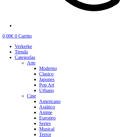
0,00
€
0
Carrito
Verkerke
Tienda
Categorías
Arte
Moderno
Clasico
Japones
Pop Art
Urbano
Cine
Americano
Asiático
Anime
Europeo
Series
Musical
Terror