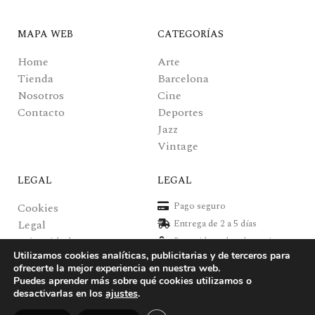
MAPA WEB
CATEGORÍAS
Home
Arte
Tienda
Barcelona
Nosotros
Cine
Contacto
Deportes
Jazz
Vintage
LEGAL
LEGAL
Pago seguro
Cookies
Legal
Entrega de 2 a 5 días
Privacidad
Recogida en local gratuita
Pagos y envíos
Posters de alta calidad
Utilizamos cookies analíticas, publicitarias y de terceros para
Posters Verkerke
Todos los derechos reservados 2021 ©
ofrecerte la mejor experiencia en nuestra web.