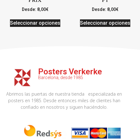
PRIX
F1
Desde:
8,00
€
Desde:
8,00
€
Seleccionar opciones
Seleccionar opciones
Posters Verkerke
Barcelona, desde 1985
Abrimos las puertas de nuestra tienda especializada en
posters en 1985. Desde entonces miles de clientes han
confiado en nosotros y siguen haciéndolo.