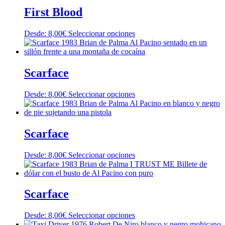
First Blood
Este
Desde:
8,00
€
Seleccionar opciones
producto
tiene
múltiples
variantes.
Scarface
Las
opciones
Este
Desde:
8,00
€
Seleccionar opciones
se
producto
pueden
tiene
elegir
múltiples
en
variantes.
Scarface
la
Las
página
opciones
de
Este
Desde:
8,00
€
Seleccionar opciones
se
producto
producto
pueden
tiene
elegir
múltiples
en
variantes.
Scarface
la
Las
página
opciones
de
Este
Desde:
8,00
€
Seleccionar opciones
se
producto
producto