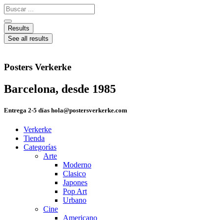
Ir
Search
al
...
contenido
Results
See all results
Posters Verkerke
Barcelona, desde 1985
Entrega 2-5 días hola@postersverkerke.com
Verkerke
Tienda
Categorías
Arte
Moderno
Clasico
Japones
Pop Art
Urbano
Cine
Americano