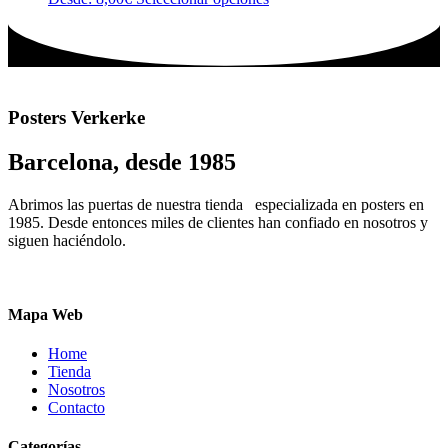
se
producto
producto
pueden
tiene
elegir
múltiples
en
variantes.
la
Las
página
opciones
de
Posters Verkerke
se
producto
pueden
Barcelona, desde 1985
elegir
en
la
Abrimos las puertas de nuestra tienda especializada en posters en
página
1985. Desde entonces miles de clientes han confiado en nosotros y
de
siguen haciéndolo.
producto
Mapa Web
Home
Tienda
Nosotros
Contacto
Categorías