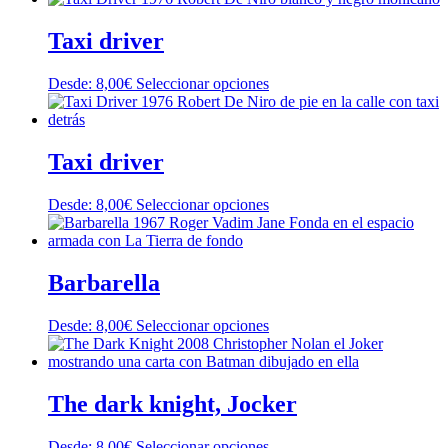
pueden
tiene
elegir
múltiples
Taxi driver
en
variantes.
la
Las
página
Este
Desde:
8,00
€
Seleccionar opciones
opciones
de
producto
se
producto
tiene
pueden
múltiples
elegir
variantes.
Taxi driver
en
Las
la
opciones
página
Este
Desde:
8,00
€
Seleccionar opciones
se
de
producto
pueden
producto
tiene
elegir
múltiples
en
variantes.
Barbarella
la
Las
página
opciones
de
Este
Desde:
8,00
€
Seleccionar opciones
se
producto
producto
pueden
tiene
elegir
múltiples
en
variantes.
The dark knight, Jocker
la
Las
página
opciones
de
Este
Desde:
8,00
€
Seleccionar opciones