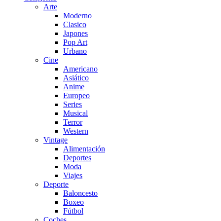
Arte
Moderno
Clasico
Japones
Pop Art
Urbano
Cine
Americano
Asiático
Anime
Europeo
Series
Musical
Terror
Western
Vintage
Alimentación
Deportes
Moda
Viajes
Deporte
Baloncesto
Boxeo
Fútbol
Coches