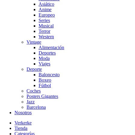
Asiático
Anime
Europeo
Series
Musical
Terror
Western
Vintage
Alimentación
Deportes
Moda
Viajes
Deporte
Baloncesto
Boxeo
Fútbol
Coches
Posters Gigantes
Jazz
Barcelona
Nosotros
Verkerke
Tienda
Categorías