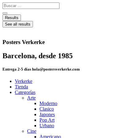
Ir
Search
al
...
contenido
Results
See all results
Posters Verkerke
Barcelona, desde 1985
Entrega 2-5 días hola@postersverkerke.com
Verkerke
Tienda
Categorías
Arte
Moderno
Clasico
Japones
Pop Art
Urbano
Cine
Americano