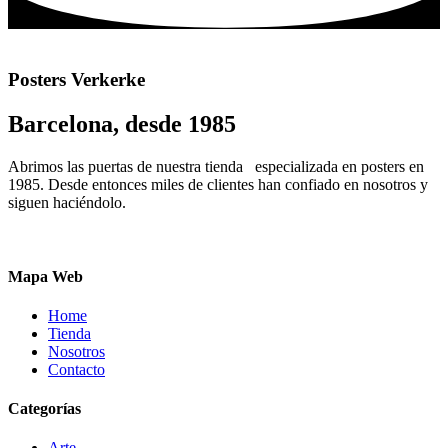
elegir
múltiples
en
variantes.
la
Las
página
opciones
de
Posters Verkerke
se
producto
pueden
Barcelona, desde 1985
elegir
en
la
Abrimos las puertas de nuestra tienda especializada en posters en
página
1985. Desde entonces miles de clientes han confiado en nosotros y
de
siguen haciéndolo.
producto
Mapa Web
Home
Tienda
Nosotros
Contacto
Categorías
Arte