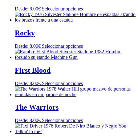
Este
Desde:
8,00
€
Seleccionar opciones
producto
tiene
múltiples
variantes.
Rocky
Las
opciones
Este
Desde:
8,00
€
Seleccionar opciones
se
producto
pueden
tiene
elegir
múltiples
en
variantes.
First Blood
la
Las
página
opciones
de
Este
Desde:
8,00
€
Seleccionar opciones
se
producto
producto
pueden
tiene
elegir
múltiples
en
variantes.
The Warriors
la
Las
página
opciones
de
Este
Desde:
8,00
€
Seleccionar opciones
se
producto
producto
pueden
tiene
elegir
múltiples