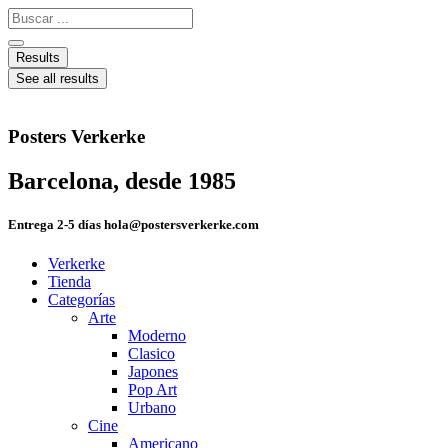
Ir
Search
al
...
contenido
Results
See all results
Posters Verkerke
Barcelona, desde 1985
Entrega 2-5 días hola@postersverkerke.com
Verkerke
Tienda
Categorías
Arte
Moderno
Clasico
Japones
Pop Art
Urbano
Cine
Americano