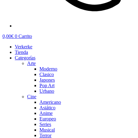
0,00
€
0
Carrito
Verkerke
Tienda
Categorías
Arte
Moderno
Clasico
Japones
Pop Art
Urbano
Cine
Americano
Asiático
Anime
Europeo
Series
Musical
Terror