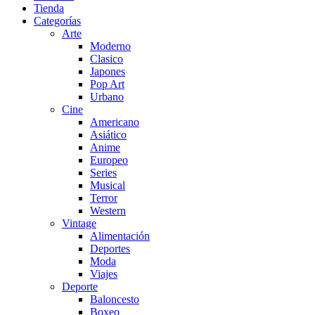
Tienda
Categorías
Arte
Moderno
Clasico
Japones
Pop Art
Urbano
Cine
Americano
Asiático
Anime
Europeo
Series
Musical
Terror
Western
Vintage
Alimentación
Deportes
Moda
Viajes
Deporte
Baloncesto
Boxeo