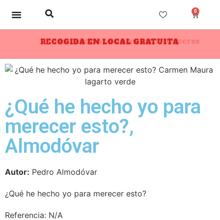
0
RECOGIDA EN LOCAL GRATUITA
10% DESCUENTO A PARTIR DE 3 PRODUCTOS
¿Qué he hecho yo para
merecer esto?,
Almodóvar
Autor:
Pedro Almodóvar
¿Qué he hecho yo para merecer esto?
Referencia:
N/A