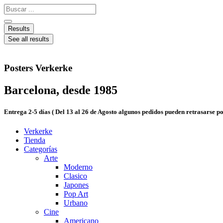
Ir
Search
al
...
contenido
Results
See all results
Posters Verkerke
Barcelona, desde 1985
Entrega 2-5 días ( Del 13 al 26 de Agosto algunos pedidos pueden retrasarse 
Verkerke
Tienda
Categorías
Arte
Moderno
Clasico
Japones
Pop Art
Urbano
Cine
Americano