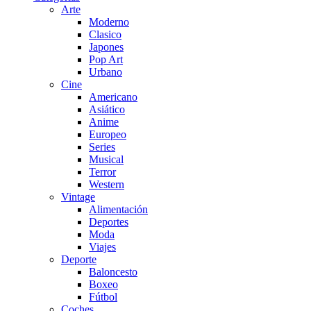
Arte
Moderno
Clasico
Japones
Pop Art
Urbano
Cine
Americano
Asiático
Anime
Europeo
Series
Musical
Terror
Western
Vintage
Alimentación
Deportes
Moda
Viajes
Deporte
Baloncesto
Boxeo
Fútbol
Coches