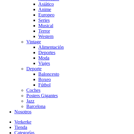
Asiático
Anime
Europeo
Series
Musical
Terror
Western
Vintage
Alimentación
Deportes
Moda
Viajes
Deporte
Baloncesto
Boxeo
Fútbol
Coches
Posters Gigantes
Jazz
Barcelona
Nosotros
Verkerke
Tienda
Categorías