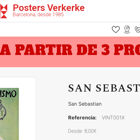
Posters Verkerke
Barcelona, desde 1985
A PARTIR DE 3 P
SAN SEBAS
San Sebastian
Referencia:
VINT001X
Desde:
8,00
€