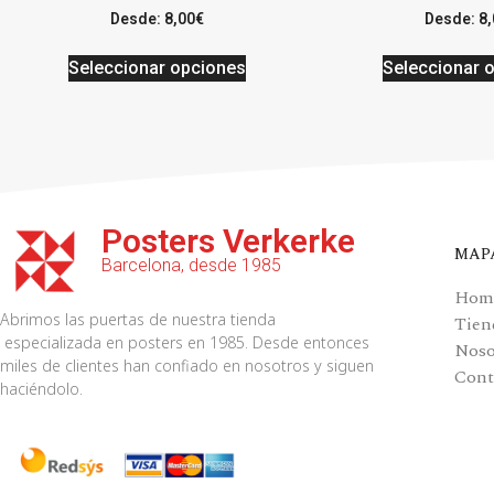
Desde:
8,00
€
Desde:
8,
Seleccionar opciones
Seleccionar 
Posters Verkerke
MAP
Barcelona, desde 1985
Hom
Abrimos las puertas de nuestra tienda
Tien
especializada en posters en 1985. Desde entonces
Noso
miles de clientes han confiado en nosotros y siguen
Cont
haciéndolo.