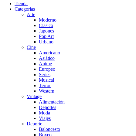
Tienda
Categorías
Arte
Moderno
Clasico
Japones
Pop Art
Urbano
Cine
Americano
Asiático
Anime
Europeo
Series
Musical
Terror
Western
Vintage
Alimentación
Deportes
Moda
Viajes
Deporte
Baloncesto
Boxeo