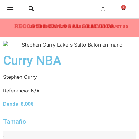
0
RECOGIDA EN LOCAL GRATUITA
10% DESCUENTO A PARTIR DE 3 PRODUCTOS
Curry NBA
Stephen Curry
Referencia:
N/A
Desde:
8,00
€
Tamaño