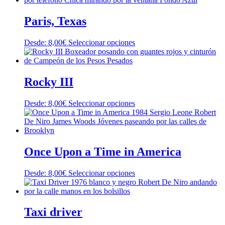
Paris, Texas
Este
Desde:
8,00
€
Seleccionar opciones
producto
tiene
múltiples
variantes.
Rocky III
Las
opciones
Este
Desde:
8,00
€
Seleccionar opciones
se
producto
pueden
tiene
elegir
múltiples
en
variantes.
la
Las
Once Upon a Time in America
página
opciones
de
se
producto
Este
Desde:
8,00
€
Seleccionar opciones
pueden
producto
elegir
tiene
en
múltiples
la
variantes.
Taxi driver
página
Las
de