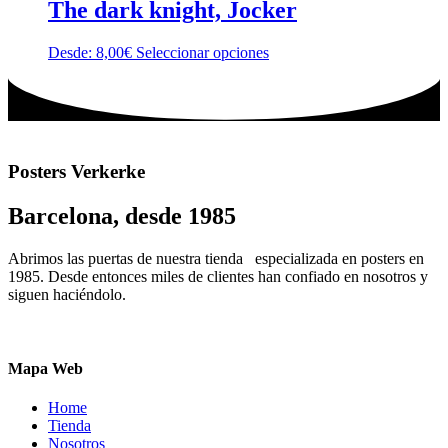
variantes.
The dark knight, Jocker
la
Las
página
opciones
de
Este
Desde:
8,00
€
Seleccionar opciones
se
producto
producto
pueden
tiene
elegir
múltiples
en
variantes.
la
Las
página
opciones
de
Posters Verkerke
se
producto
pueden
Barcelona, desde 1985
elegir
en
la
Abrimos las puertas de nuestra tienda especializada en posters en
página
1985. Desde entonces miles de clientes han confiado en nosotros y
de
siguen haciéndolo.
producto
Mapa Web
Home
Tienda
Nosotros