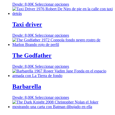
opciones
producto
Este
Desde:
8,00
€
Seleccionar opciones
se
producto
pueden
tiene
elegir
múltiples
en
variantes.
Taxi driver
la
Las
página
opciones
de
Este
Desde:
8,00
€
Seleccionar opciones
se
producto
producto
pueden
tiene
elegir
múltiples
en
variantes.
The Godfather
la
Las
página
opciones
de
Este
Desde:
8,00
€
Seleccionar opciones
se
producto
producto
pueden
tiene
elegir
múltiples
en
variantes.
Barbarella
la
Las
página
opciones
de
Este
Desde:
8,00
€
Seleccionar opciones
se
producto
producto
pueden
tiene
elegir
múltiples
en