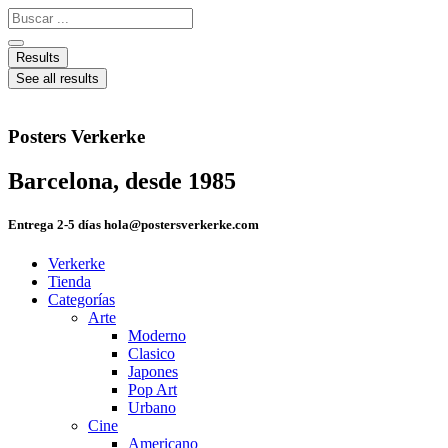
Ir
Search
al
...
contenido
Results
See all results
Posters Verkerke
Barcelona, desde 1985
Entrega 2-5 días hola@postersverkerke.com
Verkerke
Tienda
Categorías
Arte
Moderno
Clasico
Japones
Pop Art
Urbano
Cine
Americano