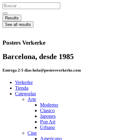
Ir
Search
al
...
contenido
Results
See all results
Posters Verkerke
Barcelona, desde 1985
Entrega 2-5 días hola@postersverkerke.com
Verkerke
Tienda
Categorías
Arte
Moderno
Clasico
Japones
Pop Art
Urbano
Cine
Americano