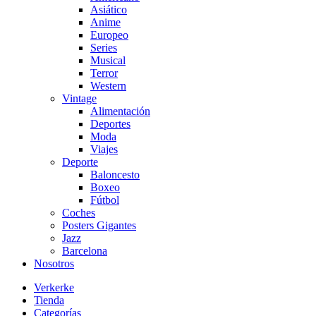
Asiático
Anime
Europeo
Series
Musical
Terror
Western
Vintage
Alimentación
Deportes
Moda
Viajes
Deporte
Baloncesto
Boxeo
Fútbol
Coches
Posters Gigantes
Jazz
Barcelona
Nosotros
Verkerke
Tienda
Categorías