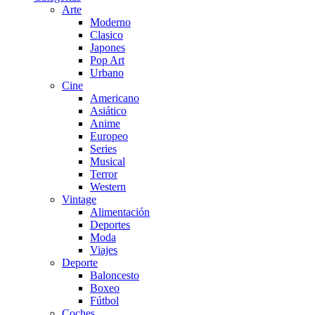
Arte
Moderno
Clasico
Japones
Pop Art
Urbano
Cine
Americano
Asiático
Anime
Europeo
Series
Musical
Terror
Western
Vintage
Alimentación
Deportes
Moda
Viajes
Deporte
Baloncesto
Boxeo
Fútbol
Coches