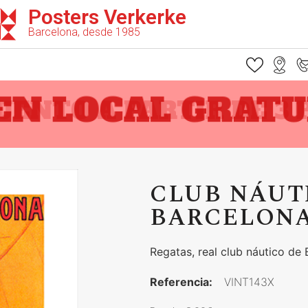
Posters Verkerke
Barcelona, desde 1985
 EN LOCAL GRATU
CLUB NÁUT
BARCELON
Regatas, real club náutico de
Referencia:
VINT143X