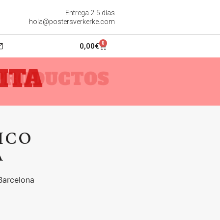
Entrega 2-5 días
hola@postersverkerke.com
0
0,00
€
ITA
ICO
A
 Barcelona