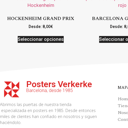
HOCKENHEIM GRAND PRIX
BARCELONA G
Desde:
8,00
€
Desde:
8,
Seleccionar opciones
Seleccionar 
Posters Verkerke
MAP
Barcelona, desde 1985
Hom
Abrimos las puertas de nuestra tienda
Tien
especializada en posters en 1985. Desde entonces
Noso
miles de clientes han confiado en nosotros y siguen
Cont
haciéndolo.