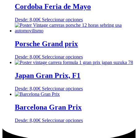
elegir
múltiples
Cordoba Feria de Mayo
en
variantes.
la
Las
página
Este
Desde:
8,00
€
Seleccionar opciones
opciones
de
producto
se
producto
tiene
pueden
múltiples
elegir
variantes.
Porsche Grand prix
en
Las
la
opciones
página
Este
Desde:
8,00
€
Seleccionar opciones
se
de
producto
pueden
producto
tiene
elegir
múltiples
Japan Gran Prix, F1
en
variantes.
la
Las
página
Este
Desde:
8,00
€
Seleccionar opciones
opciones
de
producto
se
producto
tiene
pueden
múltiples
Barcelona Gran Prix
elegir
variantes.
en
Las
la
Este
Desde:
8,00
€
Seleccionar opciones
opciones
página
producto
se
de
tiene
pueden
producto
múltiples