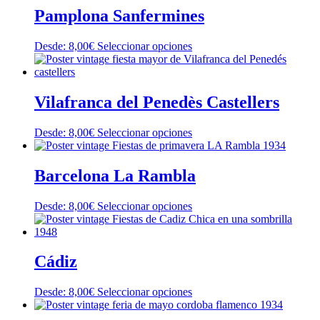
Pamplona Sanfermines
Este
Desde:
8,00
€
Seleccionar opciones
producto
tiene
múltiples
variantes.
Vilafranca del Penedès Castellers
Las
opciones
Este
Desde:
8,00
€
Seleccionar opciones
se
producto
pueden
tiene
elegir
múltiples
Barcelona La Rambla
en
variantes.
la
Las
página
Este
Desde:
8,00
€
Seleccionar opciones
opciones
de
producto
se
producto
tiene
pueden
múltiples
elegir
variantes.
Cádiz
en
Las
la
opciones
página
Este
Desde:
8,00
€
Seleccionar opciones
se
de
producto
pueden
producto
tiene