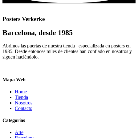
elegir
variantes.
en
Las
la
opciones
página
Posters Verkerke
se
de
pueden
producto
Barcelona, desde 1985
elegir
en
la
Abrimos las puertas de nuestra tienda especializada en posters en
página
1985. Desde entonces miles de clientes han confiado en nosotros y
de
siguen haciéndolo.
producto
Mapa Web
Home
Tienda
Nosotros
Contacto
Categorías
Arte
Barcelona