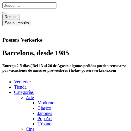
Ir
Search
al
...
contenido
Results
See all results
Posters Verkerke
Barcelona, desde 1985
Entrega 2-5 días ( Del 13 al 26 de Agosto algunos pedidos pueden retrasarse
por vacaciones de nuestros proveedores ) hola@postersverkerke.com
Verkerke
Tienda
Categorías
Arte
Moderno
Clasico
Japones
Pop Art
Urbano
Cine