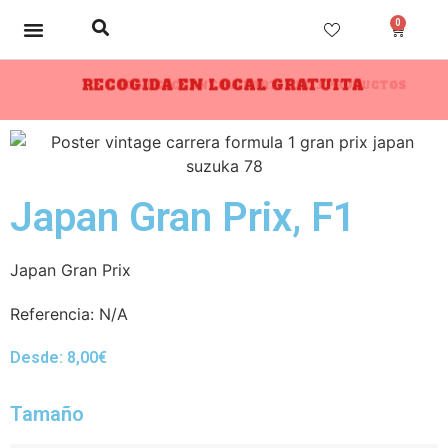
0
RECOGIDA EN LOCAL GRATUITA
10% DESCUENTO A PARTIR DE 3 PRODUCTOS
Japan Gran Prix, F1
Japan Gran Prix
Referencia:
N/A
Desde:
8,00
€
Tamaño