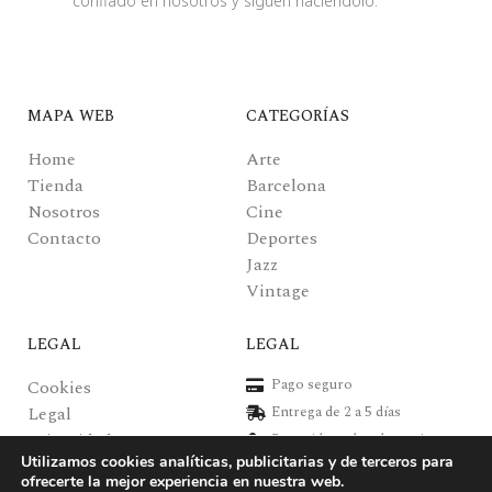
confiado en nosotros y siguen haciéndolo.
MAPA WEB
CATEGORÍAS
Home
Arte
Tienda
Barcelona
Nosotros
Cine
Contacto
Deportes
Jazz
Vintage
LEGAL
LEGAL
Pago seguro
Cookies
Legal
Entrega de 2 a 5 días
Privacidad
Recogida en local gratuita
Utilizamos cookies analíticas, publicitarias y de terceros para
Pagos y envíos
Posters de alta calidad
ofrecerte la mejor experiencia en nuestra web.