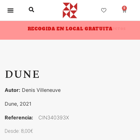
0
RECOGIDA EN LOCAL GRATUITA
10% DESCUENTO A PARTIR DE 3 PRODUCTOS
DUNE
Autor:
Denis Villeneuve
Dune, 2021
Referencia:
CIN340393X
Desde:
8,00
€