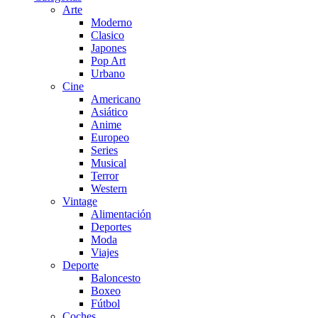
Arte
Moderno
Clasico
Japones
Pop Art
Urbano
Cine
Americano
Asiático
Anime
Europeo
Series
Musical
Terror
Western
Vintage
Alimentación
Deportes
Moda
Viajes
Deporte
Baloncesto
Boxeo
Fútbol
Coches