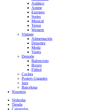
Asiático
Anime
Europeo
Series
Musical
Terror
Western
Vintage
Alimentación
Deportes
Moda
Viajes
Deporte
Baloncesto
Boxeo
Fútbol
Coches
Posters Gigantes
Jazz
Barcelona
Nosotros
Verkerke
Tienda
Categorías