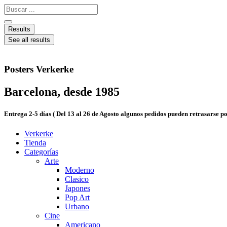
Ir
Search
al
...
contenido
Results
See all results
Posters Verkerke
Barcelona, desde 1985
Entrega 2-5 días ( Del 13 al 26 de Agosto algunos pedidos pueden retrasarse 
Verkerke
Tienda
Categorías
Arte
Moderno
Clasico
Japones
Pop Art
Urbano
Cine
Americano