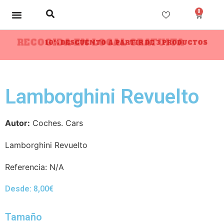
0
RECOGIDA EN LOCAL GRATUITA
10% DESCUENTO A PARTIR DE 3 PRODUCTOS
Lamborghini Revuelto
Autor:
Coches. Cars
Lamborghini Revuelto
Referencia:
N/A
Desde:
8,00
€
Tamaño