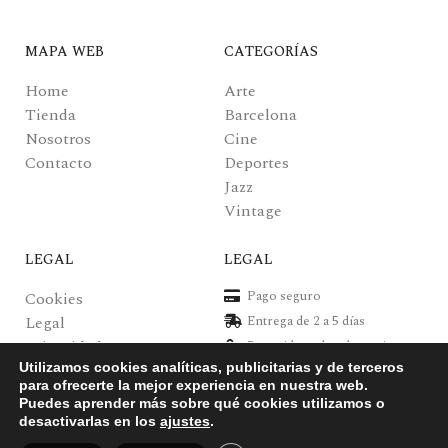
MAPA WEB
CATEGORÍAS
Home
Arte
Tienda
Barcelona
Nosotros
Cine
Contacto
Deportes
Jazz
Vintage
LEGAL
LEGAL
Pago seguro
Cookies
Legal
Entrega de 2 a 5 días
Privacidad
Recogida en local gratuita
Pagos y envíos
Utilizamos cookies analíticas, publicitarias y de terceros
Posters de alta calidad
para ofrecerte la mejor experiencia en nuestra web.
Puedes aprender más sobre qué cookies utilizamos o
desactivarlas en los
ajustes
.
Posters Verkerke