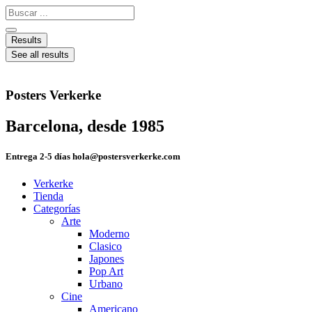
Ir
Search
al
...
contenido
Results
See all results
Posters Verkerke
Barcelona, desde 1985
Entrega 2-5 días hola@postersverkerke.com
Verkerke
Tienda
Categorías
Arte
Moderno
Clasico
Japones
Pop Art
Urbano
Cine
Americano