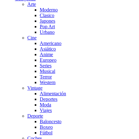
Arte
Moderno
Clasico
Japones
Pop Art
Urbano
Cine
Americano
Asiático
Anime
Europeo
Series
Musical
Terror
Western
Vintage
Alimentación
Deportes
Moda
Viajes
Deporte
Baloncesto
Boxeo
Fútbol
Coches