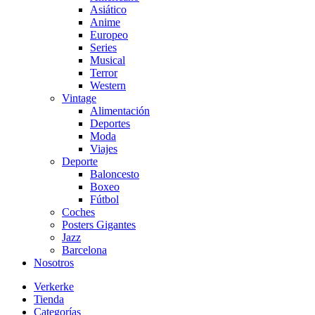
Asiático
Anime
Europeo
Series
Musical
Terror
Western
Vintage
Alimentación
Deportes
Moda
Viajes
Deporte
Baloncesto
Boxeo
Fútbol
Coches
Posters Gigantes
Jazz
Barcelona
Nosotros
Verkerke
Tienda
Categorías