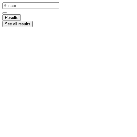
Ir
Search
al
...
contenido
Results
See all results