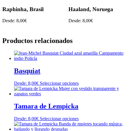
Raphinha, Brasil
Haaland, Noruega
Desde:
8,00
€
Desde:
8,00
€
Productos relacionados
Basquiat
Este
Desde:
8,00
€
Seleccionar opciones
producto
tiene
múltiples
variantes.
Tamara de Lempicka
Las
opciones
Este
Desde:
8,00
€
Seleccionar opciones
se
producto
pueden
tiene
elegir