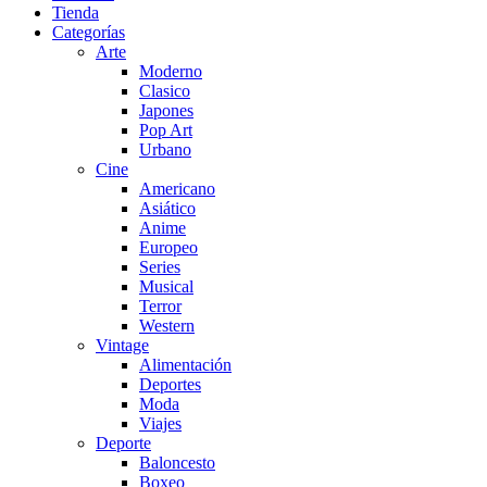
Tienda
Categorías
Arte
Moderno
Clasico
Japones
Pop Art
Urbano
Cine
Americano
Asiático
Anime
Europeo
Series
Musical
Terror
Western
Vintage
Alimentación
Deportes
Moda
Viajes
Deporte
Baloncesto
Boxeo