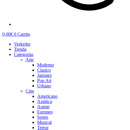
0,00
€
0
Carrito
Verkerke
Tienda
Categorías
Arte
Moderno
Clasico
Japones
Pop Art
Urbano
Cine
Americano
Asiático
Anime
Europeo
Series
Musical
Terror