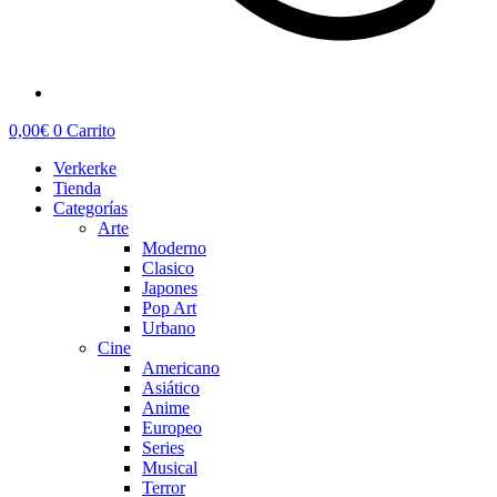
0,00
€
0
Carrito
Verkerke
Tienda
Categorías
Arte
Moderno
Clasico
Japones
Pop Art
Urbano
Cine
Americano
Asiático
Anime
Europeo
Series
Musical
Terror