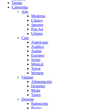
Tienda
Categorías
Arte
Moderno
Clasico
Japones
Pop Art
Urbano
Cine
Americano
Asiático
Anime
Europeo
Series
Musical
Terror
Western
Vintage
Alimentación
Deportes
Moda
Viajes
Deporte
Baloncesto
Boxeo