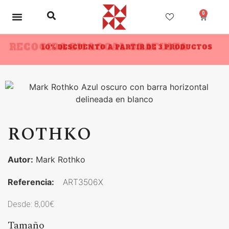
0
RECOGIDA EN LOCAL GRATUITA
10% DESCUENTO A PARTIR DE 3 PRODUCTOS
ROTHKO
Autor:
Mark Rothko
Referencia:
ART3506X
Desde:
8,00
€
Tamaño