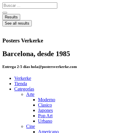
Ir
Search
al
...
contenido
Results
See all results
Posters Verkerke
Barcelona, desde 1985
Entrega 2-5 días hola@postersverkerke.com
Verkerke
Tienda
Categorías
Arte
Moderno
Clasico
Japones
Pop Art
Urbano
Cine
Americano