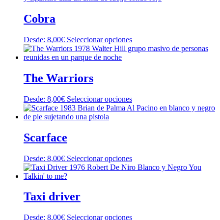
Cobra
Este
Desde:
8,00
€
Seleccionar opciones
producto
tiene
múltiples
variantes.
The Warriors
Las
opciones
Este
Desde:
8,00
€
Seleccionar opciones
se
producto
pueden
tiene
elegir
múltiples
en
variantes.
Scarface
la
Las
página
opciones
de
Este
Desde:
8,00
€
Seleccionar opciones
se
producto
producto
pueden
tiene
elegir
múltiples
en
variantes.
Taxi driver
la
Las
página
opciones
de
Este
Desde:
8,00
€
Seleccionar opciones
se