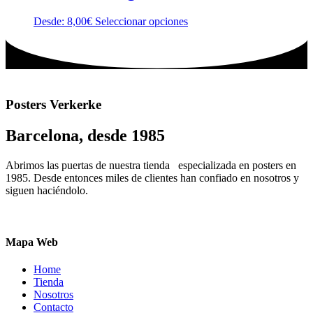
página
opciones
de
Este
Desde:
8,00
€
Seleccionar opciones
se
producto
producto
pueden
tiene
elegir
múltiples
en
variantes.
la
Las
página
opciones
de
Posters Verkerke
se
producto
pueden
Barcelona, desde 1985
elegir
en
la
Abrimos las puertas de nuestra tienda especializada en posters en
página
1985. Desde entonces miles de clientes han confiado en nosotros y
de
siguen haciéndolo.
producto
Mapa Web
Home
Tienda
Nosotros
Contacto