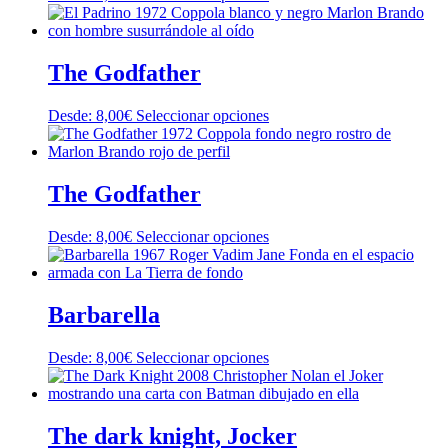
producto
producto
pueden
tiene
elegir
múltiples
en
variantes.
The Godfather
la
Las
página
opciones
de
Este
Desde:
8,00
€
Seleccionar opciones
se
producto
producto
pueden
tiene
elegir
múltiples
en
variantes.
The Godfather
la
Las
página
opciones
de
Este
Desde:
8,00
€
Seleccionar opciones
se
producto
producto
pueden
tiene
elegir
múltiples
en
variantes.
Barbarella
la
Las
página
opciones
de
Este
Desde:
8,00
€
Seleccionar opciones
se
producto
producto
pueden
tiene
elegir
múltiples
en
variantes.
The dark knight, Jocker
la
Las