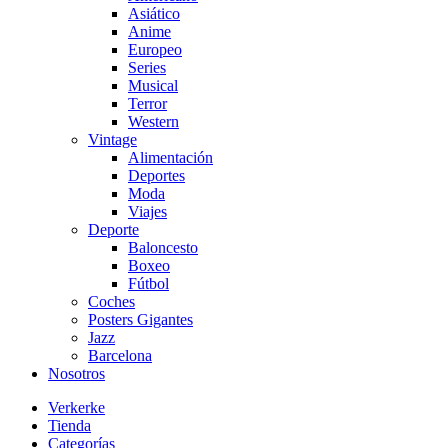
Asiático
Anime
Europeo
Series
Musical
Terror
Western
Vintage
Alimentación
Deportes
Moda
Viajes
Deporte
Baloncesto
Boxeo
Fútbol
Coches
Posters Gigantes
Jazz
Barcelona
Nosotros
Verkerke
Tienda
Categorías