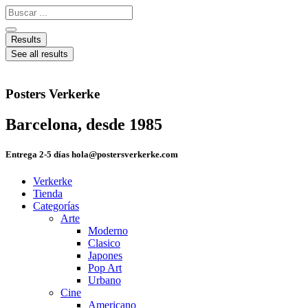
Ir
Search
al
...
contenido
Results
See all results
Posters Verkerke
Barcelona, desde 1985
Entrega 2-5 días hola@postersverkerke.com
Verkerke
Tienda
Categorías
Arte
Moderno
Clasico
Japones
Pop Art
Urbano
Cine
Americano