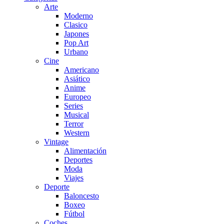
Arte
Moderno
Clasico
Japones
Pop Art
Urbano
Cine
Americano
Asiático
Anime
Europeo
Series
Musical
Terror
Western
Vintage
Alimentación
Deportes
Moda
Viajes
Deporte
Baloncesto
Boxeo
Fútbol
Coches