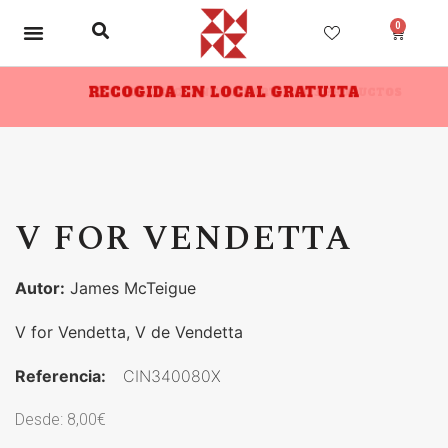
0
RECOGIDA EN LOCAL GRATUITA
10% DESCUENTO A PARTIR DE 3 PRODUCTOS
V FOR VENDETTA
Autor:
James McTeigue
V for Vendetta, V de Vendetta
Referencia:
CIN340080X
Desde:
8,00
€