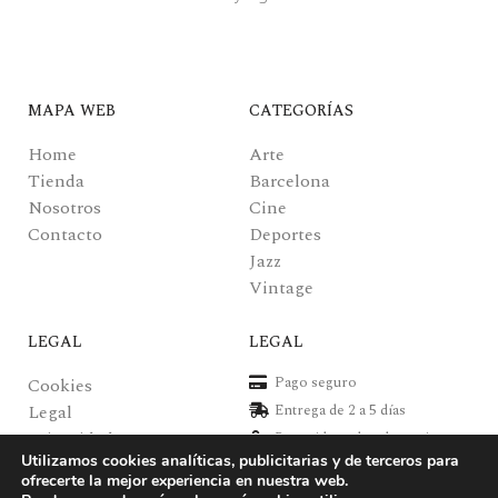
MAPA WEB
CATEGORÍAS
Home
Arte
Tienda
Barcelona
Nosotros
Cine
Contacto
Deportes
Jazz
Vintage
LEGAL
LEGAL
Pago seguro
Cookies
Legal
Entrega de 2 a 5 días
Privacidad
Recogida en local gratuita
Utilizamos cookies analíticas, publicitarias y de terceros para
Pagos y envíos
Posters de alta calidad
ofrecerte la mejor experiencia en nuestra web.