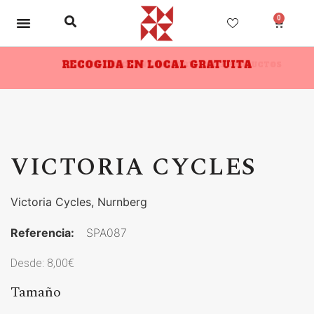
0
RECOGIDA EN LOCAL GRATUITA
10% DESCUENTO A PARTIR DE 3 PRODUCTOS
VICTORIA CYCLES
Victoria Cycles, Nurnberg
Referencia:
SPA087
Desde:
8,00
€
Tamaño