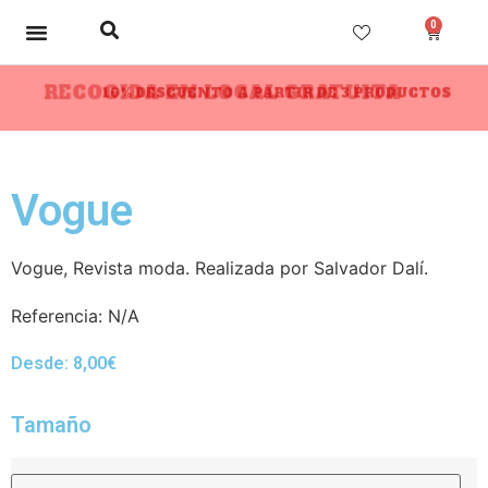
0
RECOGIDA EN LOCAL GRATUITA
10% DESCUENTO A PARTIR DE 3 PRODUCTOS
Vogue
Vogue, Revista moda. Realizada por Salvador Dalí.
Referencia:
N/A
Desde:
8,00
€
Tamaño