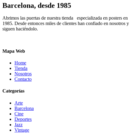
pueden
Barcelona, desde 1985
elegir
en
Abrimos las puertas de nuestra tienda especializada en posters en
la
1985. Desde entonces miles de clientes han confiado en nosotros y
página
siguen haciéndolo.
de
producto
Mapa Web
Home
Tienda
Nosotros
Contacto
Categorías
Arte
Barcelona
Cine
Deportes
Jazz
Vintage