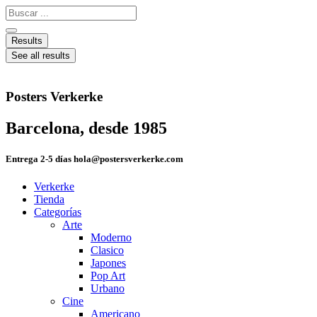
Ir
Search
al
...
contenido
Results
See all results
Posters Verkerke
Barcelona, desde 1985
Entrega 2-5 días hola@postersverkerke.com
Verkerke
Tienda
Categorías
Arte
Moderno
Clasico
Japones
Pop Art
Urbano
Cine
Americano