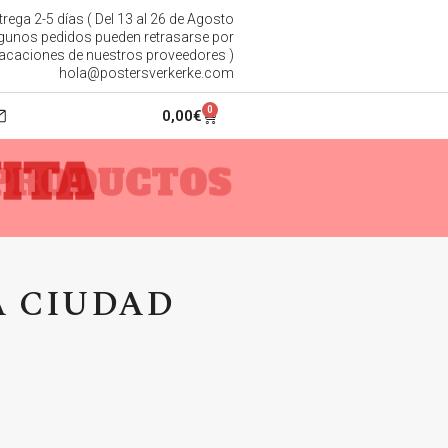
trega 2-5 días ( Del 13 al 26 de Agosto
gunos pedidos pueden retrasarse por
acaciones de nuestros proveedores )
hola@postersverkerke.com
0
0,00
€
ITA
PRODUCTOS
 CIUDAD
3