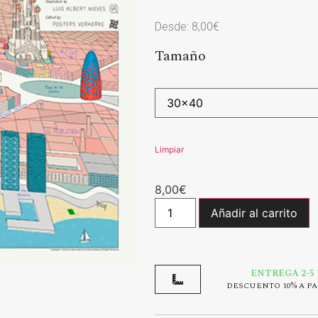
Desde:
8,00
€
Tamaño
Limpiar
8,00
€
Añadir al carrito
ENTREGA 2-5
DESCUENTO 10% A PA