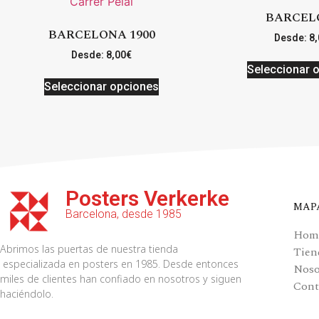
BARCEL
BARCELONA 1900
Desde:
8,
Desde:
8,00
€
Seleccionar 
Seleccionar opciones
Posters Verkerke
MAP
Barcelona, desde 1985
Hom
Abrimos las puertas de nuestra tienda
Tien
especializada en posters en 1985. Desde entonces
Noso
miles de clientes han confiado en nosotros y siguen
Cont
haciéndolo.