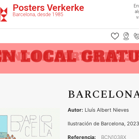
Posters Verkerke
En
al
Barcelona, desde 1985
v
 EN LOCAL GRATU
CUENTO A PARTIR DE 3 
BARCELONA
Autor:
Lluís Albert Nieves
Ilustración de Barcelona, 202
Referencia:
BCN1038X