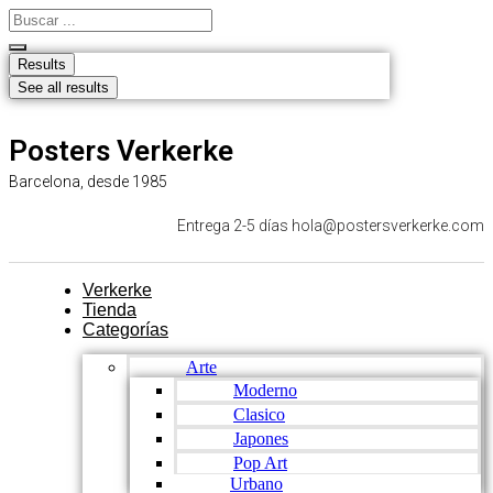
Ir
Search
al
...
contenido
Results
See all results
Posters Verkerke
Barcelona, desde 1985
Entrega 2-5 días hola@postersverkerke.com
Verkerke
Tienda
Categorías
Arte
Moderno
Clasico
Japones
Pop Art
Urbano