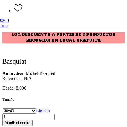
00
€
0
rrito
10% DESCUENTO A PARTIR DE 3 PRODUCTOS
RECOGIDA EN LOCAL GRATUITA
Basquiat
Autor:
Jean-Michel Basquiat
Referencia:
N/A
Desde:
8,00
€
Tamaño
Limpiar
Basquiat
cantidad
Añadir al carrito