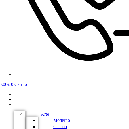
0,00
€
0
Carrito
Verkerke
Tienda
Categorías
Arte
Moderno
Clasico