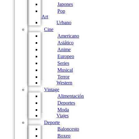
Japones
Pop
Art
Urbano
Cine
Americano
Asiático
Anime
Europeo
Series
Musical
Terror
Western
Vintage
Alimentación
Deportes
Moda
Viajes
Deporte
Baloncesto
Boxeo