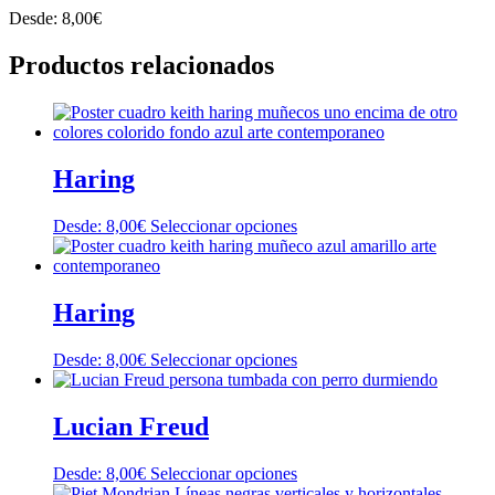
Desde:
8,00
€
Productos relacionados
Haring
Este
Desde:
8,00
€
Seleccionar opciones
producto
tiene
múltiples
variantes.
Haring
Las
opciones
Este
Desde:
8,00
€
Seleccionar opciones
se
producto
pueden
tiene
elegir
múltiples
Lucian Freud
en
variantes.
la
Las
página
Este
Desde:
8,00
€
Seleccionar opciones
opciones
de
producto