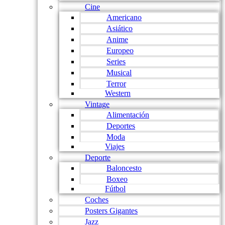
Cine
Americano
Asiático
Anime
Europeo
Series
Musical
Terror
Western
Vintage
Alimentación
Deportes
Moda
Viajes
Deporte
Baloncesto
Boxeo
Fútbol
Coches
Posters Gigantes
Jazz