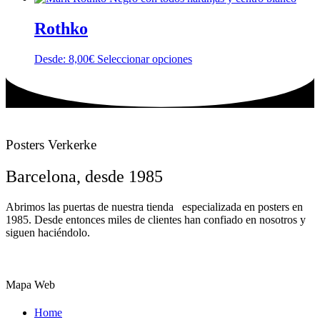
pueden
producto
tiene
elegir
múltiples
Rothko
en
variantes.
la
Las
página
Este
Desde:
8,00
€
Seleccionar opciones
opciones
de
producto
se
producto
tiene
pueden
múltiples
elegir
variantes.
en
Las
la
opciones
página
Posters Verkerke
se
de
pueden
producto
Barcelona, desde 1985
elegir
en
la
Abrimos las puertas de nuestra tienda especializada en posters en
página
1985. Desde entonces miles de clientes han confiado en nosotros y
de
siguen haciéndolo.
producto
Mapa Web
Home