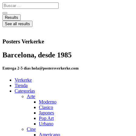
Ir
Search
al
...
contenido
Results
See all results
Posters Verkerke
Barcelona, desde 1985
Entrega 2-5 días hola@postersverkerke.com
Verkerke
Tienda
Categorías
Arte
Moderno
Clasico
Japones
Pop Art
Urbano
Cine
Americano