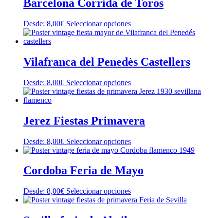
Barcelona Corrida de Toros
Este
Desde:
8,00
€
Seleccionar opciones
producto
tiene
múltiples
variantes.
Vilafranca del Penedès Castellers
Las
opciones
Este
Desde:
8,00
€
Seleccionar opciones
se
producto
pueden
tiene
elegir
múltiples
en
variantes.
Jerez Fiestas Primavera
la
Las
página
opciones
de
Este
Desde:
8,00
€
Seleccionar opciones
se
producto
producto
pueden
tiene
elegir
múltiples
Cordoba Feria de Mayo
en
variantes.
la
Las
página
Este
Desde:
8,00
€
Seleccionar opciones
opciones
de
producto
se
producto
tiene
pueden
múltiples