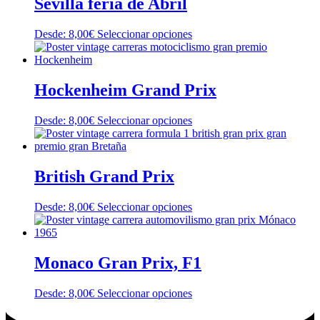
Sevilla feria de Abril
elegir
variantes.
en
Las
la
Este
Desde:
8,00
€
Seleccionar opciones
opciones
página
producto
se
de
tiene
pueden
producto
múltiples
elegir
variantes.
Hockenheim Grand Prix
en
Las
la
opciones
página
Este
Desde:
8,00
€
Seleccionar opciones
se
de
producto
pueden
producto
tiene
elegir
múltiples
en
variantes.
British Grand Prix
la
Las
página
opciones
de
Este
Desde:
8,00
€
Seleccionar opciones
se
producto
producto
pueden
tiene
elegir
múltiples
en
variantes.
Monaco Gran Prix, F1
la
Las
página
opciones
de
Este
Desde:
8,00
€
Seleccionar opciones
se
producto
producto
pueden
tiene