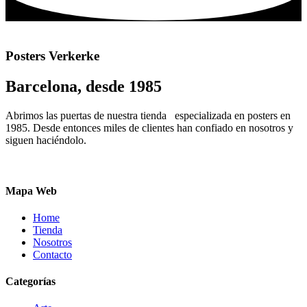
elegir
múltiples
en
variantes.
la
Las
página
opciones
de
Posters Verkerke
se
producto
pueden
Barcelona, desde 1985
elegir
en
la
Abrimos las puertas de nuestra tienda especializada en posters en
página
1985. Desde entonces miles de clientes han confiado en nosotros y
de
siguen haciéndolo.
producto
Mapa Web
Home
Tienda
Nosotros
Contacto
Categorías