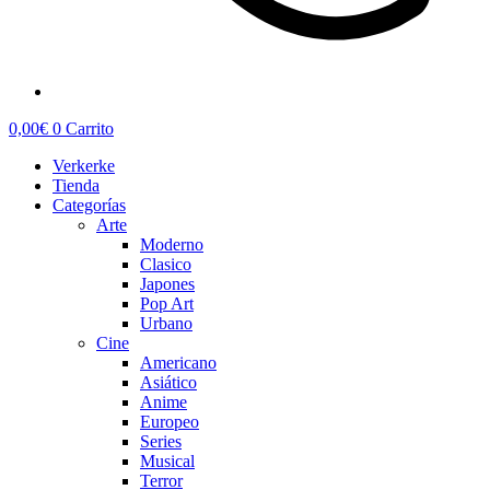
0,00
€
0
Carrito
Verkerke
Tienda
Categorías
Arte
Moderno
Clasico
Japones
Pop Art
Urbano
Cine
Americano
Asiático
Anime
Europeo
Series
Musical
Terror