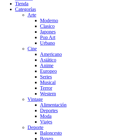
Tienda
Categorías
Arte
Moderno
Clasico
Japones
Pop Art
Urbano
Cine
Americano
Asiático
Anime
Europeo
Series
Musical
Terror
Western
Vintage
Alimentación
Deportes
Moda
Viajes
Deporte
Baloncesto
Boxeo