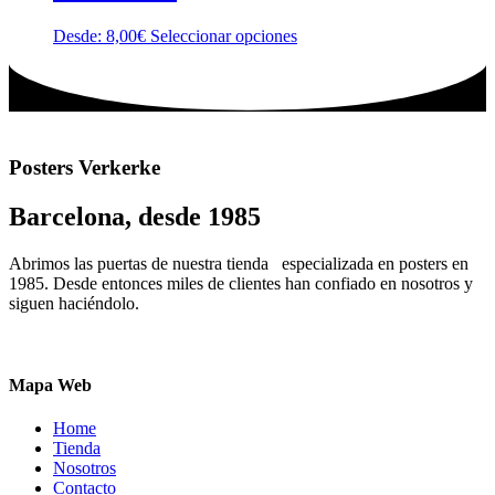
Las
página
opciones
de
Este
Desde:
8,00
€
Seleccionar opciones
se
producto
producto
pueden
tiene
elegir
múltiples
en
variantes.
la
Las
página
opciones
de
Posters Verkerke
se
producto
pueden
Barcelona, desde 1985
elegir
en
la
Abrimos las puertas de nuestra tienda especializada en posters en
página
1985. Desde entonces miles de clientes han confiado en nosotros y
de
siguen haciéndolo.
producto
Mapa Web
Home
Tienda
Nosotros
Contacto