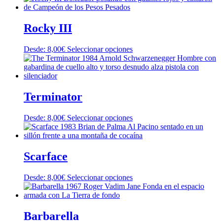
pueden
tiene
elegir
múltiples
en
variantes.
Rocky III
la
Las
página
opciones
de
Este
Desde:
8,00
€
Seleccionar opciones
se
producto
producto
pueden
tiene
elegir
múltiples
en
variantes.
la
Las
Terminator
página
opciones
de
se
producto
Este
Desde:
8,00
€
Seleccionar opciones
pueden
producto
elegir
tiene
en
múltiples
la
variantes.
Scarface
página
Las
de
opciones
producto
Este
Desde:
8,00
€
Seleccionar opciones
se
producto
pueden
tiene
elegir
múltiples
en
variantes.
Barbarella
la