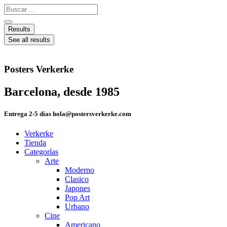
Ir
Search
al
...
contenido
Results
See all results
Posters Verkerke
Barcelona, desde 1985
Entrega 2-5 días hola@postersverkerke.com
Verkerke
Tienda
Categorías
Arte
Moderno
Clasico
Japones
Pop Art
Urbano
Cine
Americano