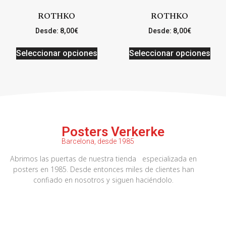
ROTHKO
ROTHKO
Desde:
8,00
€
Desde:
8,00
€
Seleccionar opciones
Seleccionar opciones
Posters Verkerke
Barcelona, desde 1985
Abrimos las puertas de nuestra tienda especializada en
posters en 1985. Desde entonces miles de clientes han
confiado en nosotros y siguen haciéndolo.