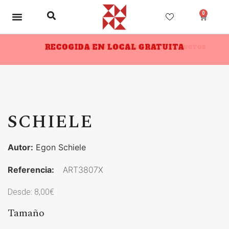
0
RECOGIDA EN LOCAL GRATUITA
10% DESCUENTO A PARTIR DE 3 PRODUCTOS
SCHIELE
Autor:
Egon Schiele
Referencia:
ART3807X
Desde:
8,00
€
Tamaño