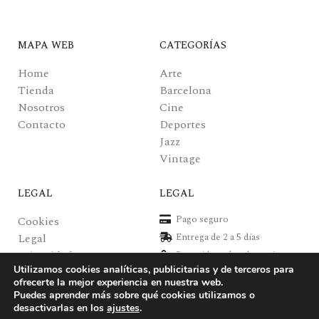
MAPA WEB
CATEGORÍAS
Home
Arte
Tienda
Barcelona
Nosotros
Cine
Contacto
Deportes
Jazz
Vintage
LEGAL
LEGAL
Pago seguro
Cookies
Legal
Entrega de 2 a 5 días
Privacidad
Recogida en local gratuita
Utilizamos cookies analíticas, publicitarias y de terceros para
Pagos y envíos
Posters de alta calidad
ofrecerte la mejor experiencia en nuestra web.
Puedes aprender más sobre qué cookies utilizamos o
desactivarlas en los
ajustes
.
Posters Verkerke